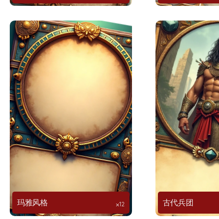
玛雅风格
古代兵团
⨉12