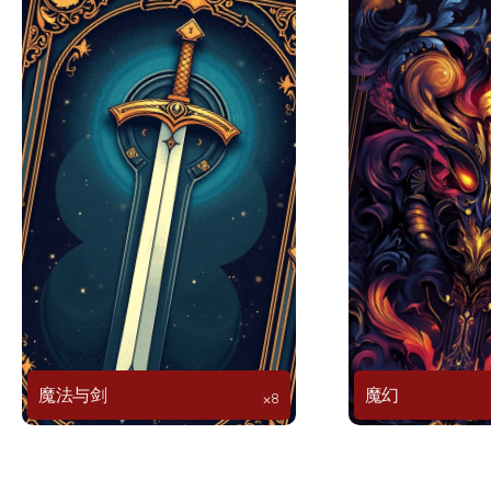
魔法与剑
魔幻
⨉8