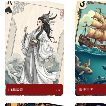
山海珍奇
海洋世界
⨉12