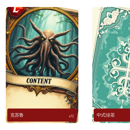
克苏鲁
中式绿茶
⨉12