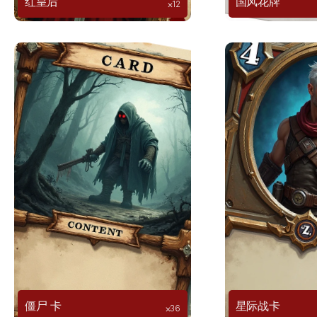
红皇后
国风花牌
⨉12
僵尸 卡
星际战卡
⨉36